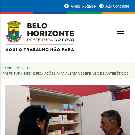
Pular
Portal
Acessibilidade
Alto Contraste
para
da
o
conteúdo
Prefeitura
O
principal
de
Belo
Horizonte
INÍCIO
-
NOTÍCIAS
-
Trilha
PREFEITURA INTENSIFICA AÇÕES PARA ALERTAR SOBRE USO DE ANTIBIÓTICOS
de
navegação