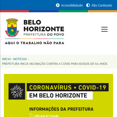
Pular
Portal
Acessibilidade
Alto Contraste
para
da
o
conteúdo
Prefeitura
O
principal
de
Belo
Horizonte
INÍCIO
-
NOTÍCIAS
-
Trilha
PREFEITURA INICIA VACINAÇÃO CONTRA A COVID PARA IDOSOS DE 60 ANOS
de
navegação