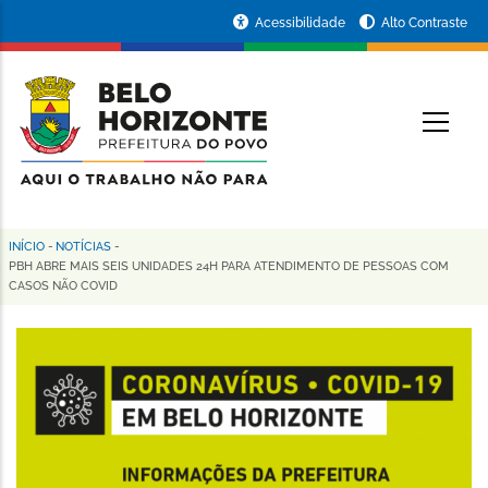
Pular
Portal
Acessibilidade
Alto Contraste
para
da
o
conteúdo
Prefeitura
O
principal
de
Belo
Horizonte
INÍCIO
-
NOTÍCIAS
-
Trilha
PBH ABRE MAIS SEIS UNIDADES 24H PARA ATENDIMENTO DE PESSOAS COM
CASOS NÃO COVID
de
navegação