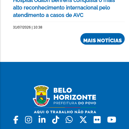
Hospital Odilon Behrens conquista o mais
alto reconhecimento internacional pelo
atendimento a casos de AVC
31/07/2026 | 10:38
MAIS NOTÍCIAS
Facebook
Instagram
Linkedin
Tiktok
Whatsapp
X
Flickr
Yo