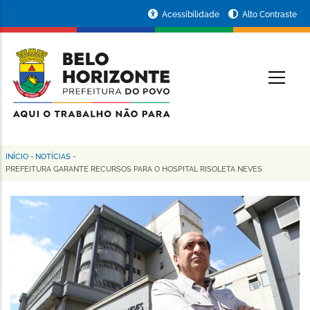
Pular
Portal
Acessibilidade
Alto Contraste
para
da
o
conteúdo
Prefeitura
O
principal
de
Belo
Horizonte
INÍCIO
-
NOTÍCIAS
-
Trilha
PREFEITURA GARANTE RECURSOS PARA O HOSPITAL RISOLETA NEVES
de
navegação