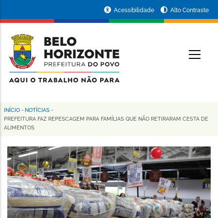
Pular
Portal
Acessibilidade
Alto Contraste
para
da
o
conteúdo
Prefeitura
O
principal
de
Belo
Horizonte
INÍCIO
-
NOTÍCIAS
-
Trilha
PREFEITURA FAZ REPESCAGEM PARA FAMÍLIAS QUE NÃO RETIRARAM CESTA DE
ALIMENTOS
de
navegação