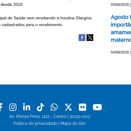
e desde 2010.
05/08/2026 |
Agosto 
ipal de Saúde vem recebendo a Insulina Glargina
importâ
s cadastrados para o recebimento.
amament
matern
04/08/2026 |
Facebook
Instagram
Linkedin
Tiktok
Whatsapp
X
Flickr
Youtu
Av. Afonso Pena, 1212 - Centro | 30130-003
Política de privacidade
|
Mapa do site