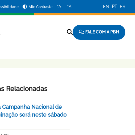
−
+
A
A
EN
PT
ES
ssibilidade
Alto Contraste
FALE COM A PBH
A
as Relacionadas
a Campanha Nacional de
cinação será neste sábado