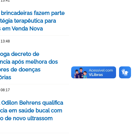
 13:41
 brincadeiras fazem parte
tégia terapêutica para
s em Venda Nova
 13:48
oga decreto de
cia após melhora dos
ores de doenças
órias
 08:17
 Odilon Behrens qualifica
ncia em saúde bucal com
ão de novo ultrassom