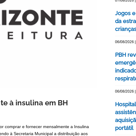
07/08/2026 |
Jogos e
da estra
criança
06/08/2026 |
PBH rev
emergên
indicad
respirat
06/08/2026 |
nte à insulina em BH
Hospital
assistê
aquisiç
por comprar e fornecer mensalmente a Insulina
portátil
ndo à Secretaria Municipal a distribuição aos