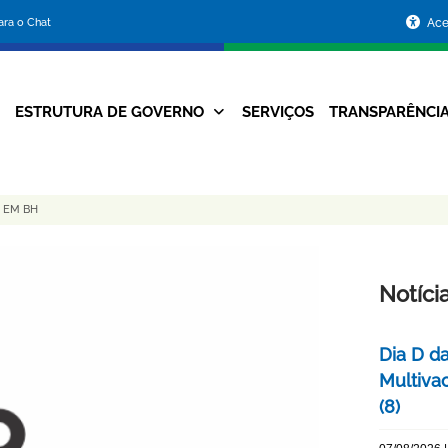
Portal
para o Chat
Ace
da
Prefeitura
ESTRUTURA DE GOVERNO
SERVIÇOS
TRANSPARÊNCI
Navegação
de
Principal
Belo
 EM BH
Horizonte
Notíci
Dia D d
Multiva
(8)