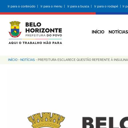
Pular
Ir para o conteúdo |
Ir para o menu |
Ir para a busca |
Ir para o rodapé |
Ir 
para
o
conteúdo
principal
INÍCIO
NOTÍCIAS
INÍCIO
-
NOTÍCIAS
-
PREFEITURA ESCLARECE QUESTÃO REFERENTE À INSULINA
Trilha
de
navegação