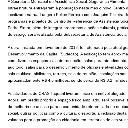
A Secretaria Municipal de Assistência Social, Segurança Alimentar
Infraestrutura entregaram à população neste mês o novo Centro de
localizado na rua Ludgero Felipe Ferreira com Joaquim Teixeira do
programas e projetos do Centro de Referência de Assistência Soci
Pedro Sintra, além de integrar programas e ações culturais, prática
do espaço será realizada pela Subsecretaria de Assistência Social
A obra, iniciada em novembro de 2013, foi retomada pela atual g
Desenvolvimento da Capital (Sudecap). A edificação tem aproxim
com diversos espaços: sala de recepção, salas para atendimento
auditório, salas para o desenvolvimento de oficinas e atividades co
sala multiuso, biblioteca, terraço, sala de reunião, instalações sani
aproximadamente R$ 4,6 milhões, sendo cerca de R$ 3,2 milhões i
As atividades do CRAS Taquaril tiveram início em imóvel alugado, 
Agora, em prédio próprio e espaço físico ampliado, será possível a
da melhoria de acesso para a comunidade referenciada no equipam
social, outras políticas como a cultura, o esporte, a inclusão dig
voltadas para a promoção da cidadania em territórios de alta vulne