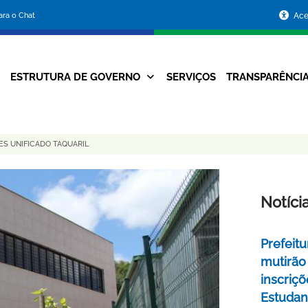
Portal
para o Chat
Ace
da
Prefeitura
ESTRUTURA DE GOVERNO
SERVIÇOS
TRANSPARÊNCI
Navegação
de
Principal
Belo
ES UNIFICADO TAQUARIL
Horizonte
Notíci
Prefeitu
mutirão
inscriç
Estudant