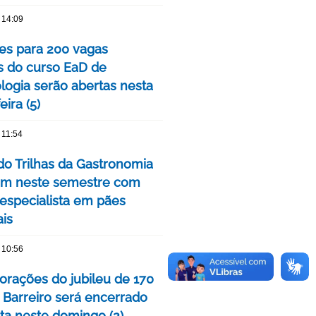
 14:09
ões para 200 vagas
as do curso EaD de
logia serão abertas nesta
eira (5)
 11:54
do Trilhas da Gastronomia
m neste semestre com
 especialista em pães
ais
 10:56
ações do jubileu de 170
 Barreiro será encerrado
ta neste domingo (2)