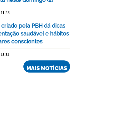
 11:23
 criado pela PBH dá dicas
entação saudável e hábitos
ares conscientes
 11:11
MAIS NOTÍCIAS