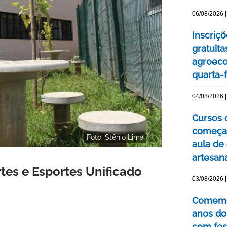
06/08/2026 |
Inscriç
gratuit
agroeco
quarta-f
04/08/2026 |
Cursos 
começa
Foto: Stênio Lima
aula de
artesan
tes e Esportes Unificado
03/08/2026 |
Comemor
anos do
com fes