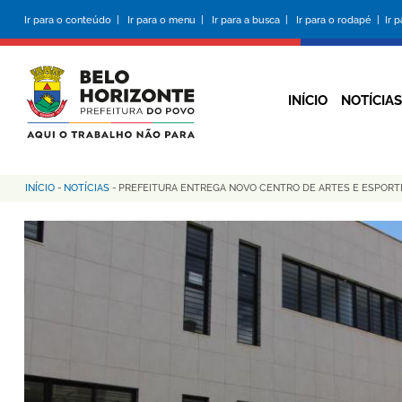
Pular
Ir para o conteúdo |
Ir para o menu |
Ir para a busca |
Ir para o rodapé |
Ir 
para
o
conteúdo
principal
INÍCIO
NOTÍCIAS
INÍCIO
-
NOTÍCIAS
-
PREFEITURA ENTREGA NOVO CENTRO DE ARTES E ESPORT
Trilha
de
navegação