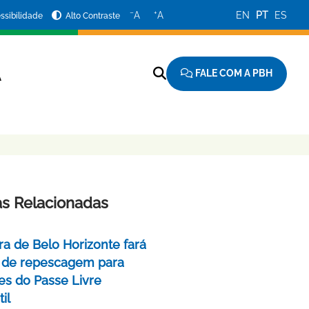
−
+
A
A
EN
PT
ES
ssibilidade
Alto Contraste
FALE COM A PBH
A
as Relacionadas
ra de Belo Horizonte fará
 de repescagem para
ões do Passe Livre
il