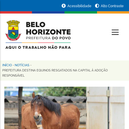
Pular
Portal
Acessibilidade
Alto Contraste
para
da
o
conteúdo
Prefeitura
O
principal
de
Belo
Horizonte
INÍCIO
-
NOTÍCIAS
-
Trilha
PREFEITURA DESTINA EQUINOS RESGATADOS NA CAPITAL À ADOÇÃO
RESPONSÁVEL
de
navegação