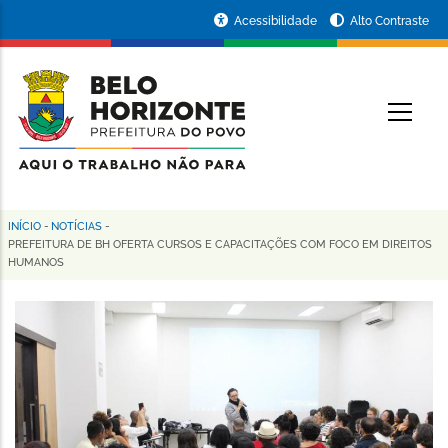
Pular
Portal
Acessibilidade
Alto Contraste
para
da
o
conteúdo
Prefeitura
O
principal
de
Belo
Horizonte
INÍCIO
-
NOTÍCIAS
-
Trilha
PREFEITURA DE BH OFERTA CURSOS E CAPACITAÇÕES COM FOCO EM DIREITOS
HUMANOS
de
navegação