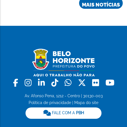
MAIS NOTÍCIAS
Facebook
Instagram
Linkedin
Tiktok
Whatsapp
X
Flickr
Yo
Av. Afonso Pena, 1212 - Centro | 30130-003
Política de privacidade
|
Mapa do site
FALE COM A
PBH