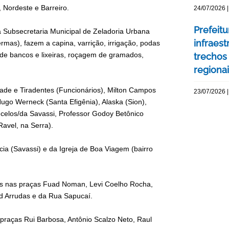
 Nordeste e Barreiro.
24/07/2026 |
Prefeit
 Subsecretaria Municipal de Zeladoria Urbana
infraes
as), fazem a capina, varrição, irrigação, podas
o de bancos e lixeiras, roçagem de gramados,
trechos
regiona
ade e Tiradentes (Funcionários), Milton Campos
23/07/2026 |
Hugo Werneck (Santa Efigênia), Alaska (Sion),
celos/da Savassi, Professor Godoy Betônico
avel, na Serra).
cia (Savassi) e da Igreja de Boa Viagem (bairro
ros nas praças Fuad Noman, Levi Coelho Rocha,
rd Arrudas e da Rua Sapucaí.
praças Rui Barbosa, Antônio Scalzo Neto, Raul