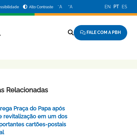
−
+
A
A
EN
PT
ES
ssibilidade
Alto Contraste
FALE COM A PBH
A
as Relacionadas
rega Praça do Papa após
e revitalização em um dos
portantes cartões-postais
al