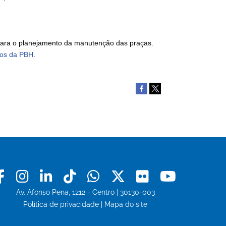
l para o planejamento da manutenção das praças.
ços da PBH
.
Facebook
Instagram
Linkedin
Tiktok
Whatsapp
X
Flickr
Youtu
Av. Afonso Pena, 1212 - Centro | 30130-003
Política de privacidade
|
Mapa do site