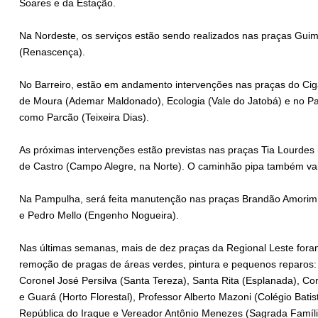
Soares e da Estação.
Na Nordeste, os serviços estão sendo realizados nas praças Guim
(Renascença).
No Barreiro, estão em andamento intervenções nas praças do Cigan
de Moura (Ademar Maldonado), Ecologia (Vale do Jatobá) e no Pa
como Parcão (Teixeira Dias).
As próximas intervenções estão previstas nas praças Tia Lourdes 
de Castro (Campo Alegre, na Norte). O caminhão pipa também vai
Na Pampulha, será feita manutenção nas praças Brandão Amorim (
e Pedro Mello (Engenho Nogueira).
Nas últimas semanas, mais de dez praças da Regional Leste fora
remoção de pragas de áreas verdes, pintura e pequenos reparos:
Coronel José Persilva (Santa Tereza), Santa Rita (Esplanada), C
e Guará (Horto Florestal), Professor Alberto Mazoni (Colégio Bati
República do Iraque e Vereador Antônio Menezes (Sagrada Famíli