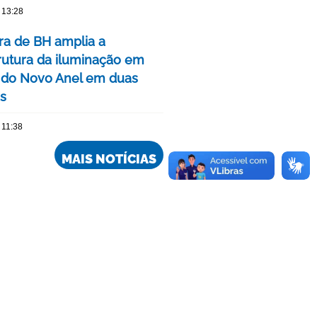
 13:28
ura de BH amplia a
trutura da iluminação em
 do Novo Anel em duas
is
 11:38
MAIS NOTÍCIAS