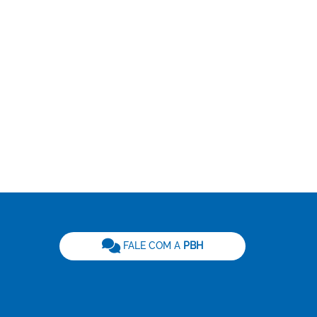
be
FALE COM A
PBH