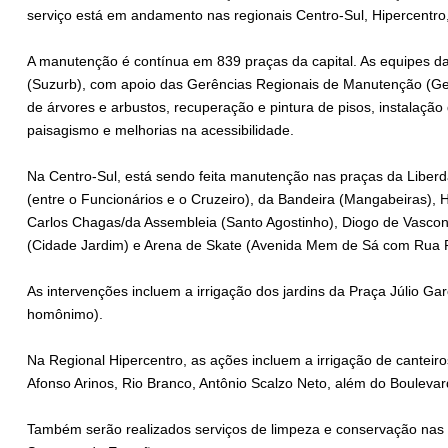
serviço está em andamento nas regionais Centro-Sul, Hipercentro,
A manutenção é contínua em 839 praças da capital. As equipes da
(Suzurb), com apoio das Gerências Regionais de Manutenção (Germ
de árvores e arbustos, recuperação e pintura de pisos, instalaçã
paisagismo e melhorias na acessibilidade.
Na Centro-Sul, está sendo feita manutenção nas praças da Liberd
(entre o Funcionários e o Cruzeiro), da Bandeira (Mangabeiras), 
Carlos Chagas/da Assembleia (Santo Agostinho), Diogo de Vascon
(Cidade Jardim) e Arena de Skate (Avenida Mem de Sá com Rua R
As intervenções incluem a irrigação dos jardins da Praça Júlio Gar
homônimo).
Na Regional Hipercentro, as ações incluem a irrigação de cantei
Afonso Arinos, Rio Branco, Antônio Scalzo Neto, além do Bouleva
Também serão realizados serviços de limpeza e conservação nas 