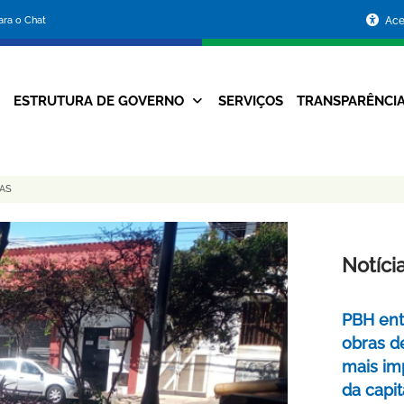
Portal
para o Chat
Ace
da
Prefeitura
ESTRUTURA DE GOVERNO
SERVIÇOS
TRANSPARÊNCI
Navegação
de
Principal
Belo
AS
Horizonte
Notíci
PBH ent
obras d
mais im
da capit