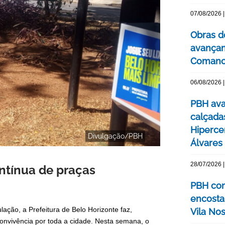
07/08/2026 |
Obras d
avançam
Comanc
06/08/2026 |
PBH ava
calçada
Hipercen
Divulgação/PBH
Álvares
28/07/2026 |
ntínua de praças
PBH con
encosta
ação, a Prefeitura de Belo Horizonte faz,
Vila No
onvivência por toda a cidade. Nesta semana, o