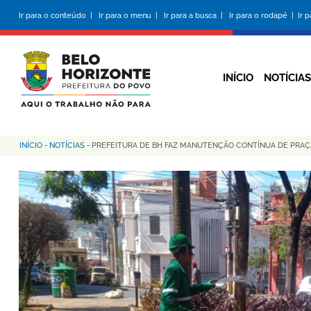
Pular
Ir para o conteúdo |
Ir para o menu |
Ir para a busca |
Ir para o rodapé |
Ir 
para
o
conteúdo
principal
INÍCIO
NOTÍCIAS
INÍCIO
-
NOTÍCIAS
-
PREFEITURA DE BH FAZ MANUTENÇÃO CONTÍNUA DE PRAÇ
Trilha
de
navegação