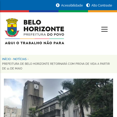
Pular
Portal
Acessibilidade
Alto Contraste
para
da
o
conteúdo
Prefeitura
O
principal
de
Belo
Horizonte
INÍCIO
-
NOTÍCIAS
-
Trilha
PREFEITURA DE BELO HORIZONTE RETORNARÁ COM PROVA DE VIDA A PARTIR
DE 11 DE MAIO
de
navegação