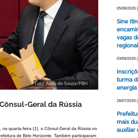
05/08/2026 |
Sine Iti
encamin
vagas 
regiona
03/08/2026 |
Inscriç
turma d
Foto: Adão de Souza/PBH
energia 
28/07/2026 |
 Cônsul-Geral da Rússia
Prefeit
mais du
, na quarta-feira (1), o Cônsul-Geral da Rússia no
auxiliar
Prefeitura de Belo Horizonte. Também participaram