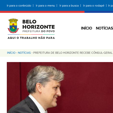
Pular
Ir para o conteúdo |
Ir para o menu |
Ir para a busca |
Ir para o rodapé |
Ir 
para
o
conteúdo
principal
INÍCIO
NOTÍCIAS
INÍCIO
-
NOTÍCIAS
-
PREFEITURA DE BELO HORIZONTE RECEBE CÔNSUL-GERAL 
Trilha
de
navegação