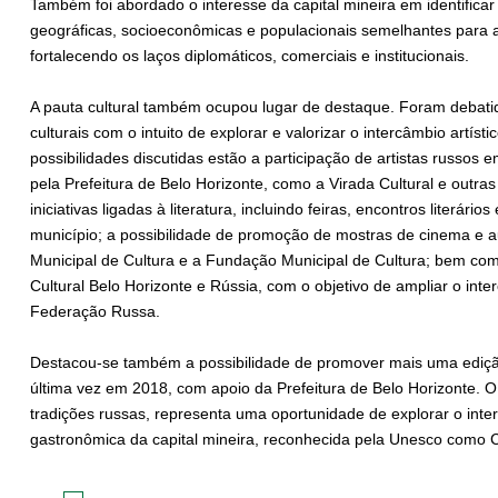
Também foi abordado o interesse da capital mineira em identifica
geográficas, socioeconômicas e populacionais semelhantes para a
fortalecendo os laços diplomáticos, comerciais e institucionais.
A pauta cultural também ocupou lugar de destaque. Foram debatida
culturais com o intuito de explorar e valorizar o intercâmbio artíst
possibilidades discutidas estão a participação de artistas russos
pela Prefeitura de Belo Horizonte, como a Virada Cultural e outras
iniciativas ligadas à literatura, incluindo feiras, encontros literári
município; a possibilidade de promoção de mostras de cinema e a
Municipal de Cultura e a Fundação Municipal de Cultura; bem co
Cultural Belo Horizonte e Rússia, com o objetivo de ampliar o inter
Federação Russa.
Destacou-se também a possibilidade de promover mais uma ediçã
última vez em 2018, com apoio da Prefeitura de Belo Horizonte. O 
tradições russas, representa uma oportunidade de explorar o inter
gastronômica da capital mineira, reconhecida pela Unesco como 