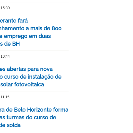
 15:39
nerante fará
hamento a mais de 800
de emprego em duas
is de BH
 10:44
ões abertas para nova
o curso de instalação de
solar fotovoltaica
 11:15
ura de Belo Horizonte forma
as turmas do curso de
 de solda