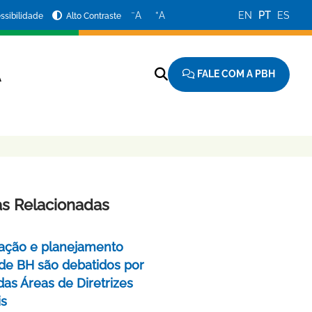
−
+
A
A
EN
PT
ES
ssibilidade
Alto Contraste
FALE COM A PBH
A
as Relacionadas
ação e planejamento
de BH são debatidos por
das Áreas de Diretrizes
is