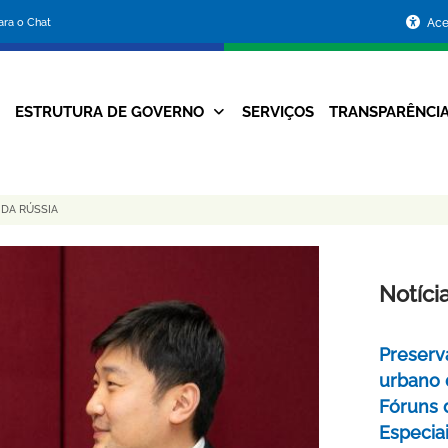
Portal
para o Chat
Ace
da
Prefeitura
ESTRUTURA DE GOVERNO
SERVIÇOS
TRANSPARÊNCI
Navegação
de
Principal
Belo
DA RÚSSIA
Horizonte
Notíci
Preserv
urbano 
Fóruns 
Especia