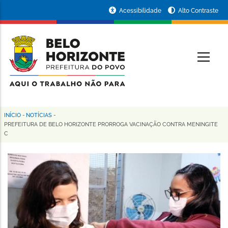
Pular
Portal
Acessibilidade
Alto Contraste
para
da
o
conteúdo
Prefeitura
O
principal
de
Belo
Horizonte
INÍCIO
-
NOTÍCIAS
-
Trilha
PREFEITURA DE BELO HORIZONTE PRORROGA VACINAÇÃO CONTRA MENINGITE
C
de
navegação