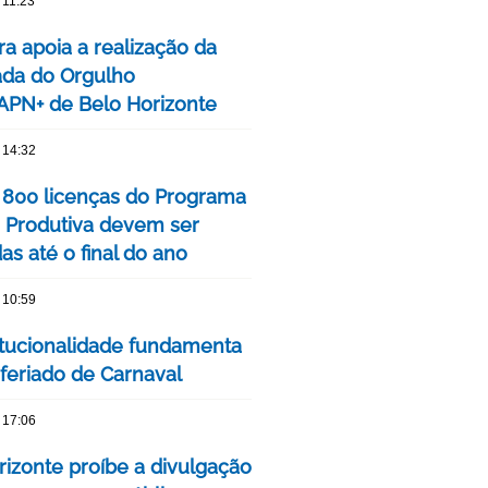
 11:23
ra apoia a realização da
ada do Orgulho
PN+ de Belo Horizonte
 14:32
 800 licenças do Programa
 Produtiva devem ser
s até o final do ano
 10:59
itucionalidade fundamenta
 feriado de Carnaval
 17:06
rizonte proíbe a divulgação