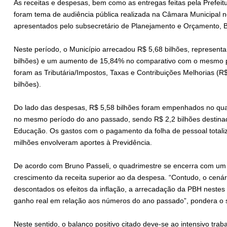
As receitas e despesas, bem como as entregas feitas pela Prefeitu
foram tema de audiência pública realizada na Câmara Municipal n
apresentados pelo subsecretário de Planejamento e Orçamento, B
Neste período, o Município arrecadou R$ 5,68 bilhões, representa
bilhões) e um aumento de 15,84% no comparativo com o mesmo per
foram as Tributária/Impostos, Taxas e Contribuições Melhorias (R$
bilhões).
Do lado das despesas, R$ 5,58 bilhões foram empenhados no quad
no mesmo período do ano passado, sendo R$ 2,2 bilhões destina
Educação. Os gastos com o pagamento da folha de pessoal totali
milhões envolveram aportes à Previdência.
De acordo com Bruno Passeli, o quadrimestre se encerra com um b
crescimento da receita superior ao da despesa. “Contudo, o cenár
descontados os efeitos da inflação, a arrecadação da PBH nestes
ganho real em relação aos números do ano passado”, pondera o s
Neste sentido, o balanço positivo citado deve-se ao intensivo tr