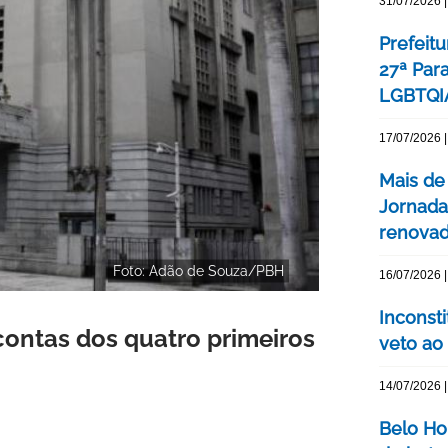
31/07/2026 |
Prefeitu
27ª Par
LGBTQIA
17/07/2026 |
Mais de
Jornada
renovada
Foto: Adão de Souza/PBH
16/07/2026 |
Inconst
contas dos quatro primeiros
veto ao
14/07/2026 |
Belo Ho