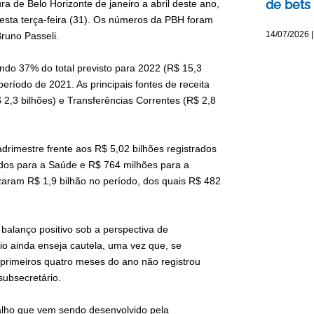
de bets
ra de Belo Horizonte de janeiro a abril deste ano,
esta terça-feira (31). Os números da PBH foram
14/07/2026 |
runo Passeli.
ndo 37% do total previsto para 2022 (R$ 15,3
íodo de 2021. As principais fontes de receita
 2,3 bilhões) e Transferências Correntes (R$ 2,8
rimestre frente aos R$ 5,02 bilhões registrados
dos para a Saúde e R$ 764 milhões para a
zaram R$ 1,9 bilhão no período, dos quais R$ 482
alanço positivo sob a perspectiva de
io ainda enseja cautela, uma vez que, se
 primeiros quatro meses do ano não registrou
ubsecretário.
abalho que vem sendo desenvolvido pela