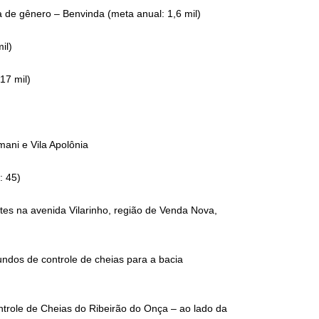
a de gênero – Benvinda (meta anual: 1,6 mil)
il)
17 mil)
ani e Vila Apolônia
: 45)
es na avenida Vilarinho, região de Venda Nova,
ndos de controle de cheias para a bacia
trole de Cheias do Ribeirão do Onça – ao lado da