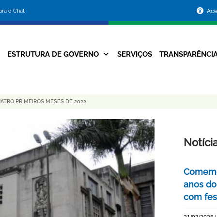
Portal
para o Chat
Ace
da
Prefeitura
ESTRUTURA DE GOVERNO
SERVIÇOS
TRANSPARÊNCI
Navegação
de
Principal
Belo
ATRO PRIMEIROS MESES DE 2022
Horizonte
Notíci
Comemor
anos do
com fes