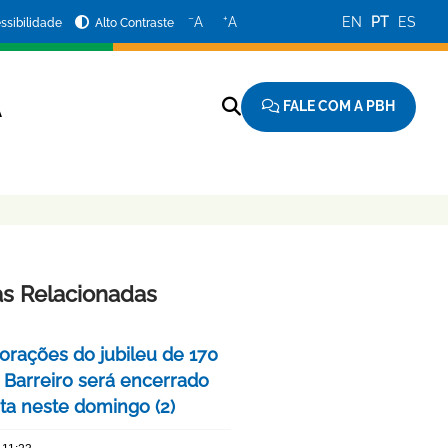
−
+
A
A
EN
PT
ES
ssibilidade
Alto Contraste
FALE COM A PBH
A
as Relacionadas
ações do jubileu de 170
 Barreiro será encerrado
ta neste domingo (2)