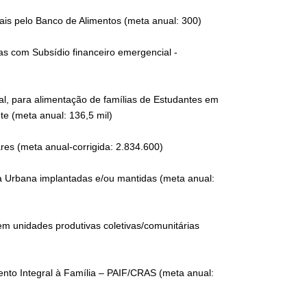
iais pelo Banco de Alimentos (meta anual: 300)
das com Subsídio financeiro emergencial -
ial, para alimentação de famílias de Estudantes em
te (meta anual: 136,5 mil)
ares (meta anual-corrigida: 2.834.600)
ra Urbana implantadas e/ou mantidas (meta anual:
em unidades produtivas coletivas/comunitárias
mento Integral à Família – PAIF/CRAS (meta anual: