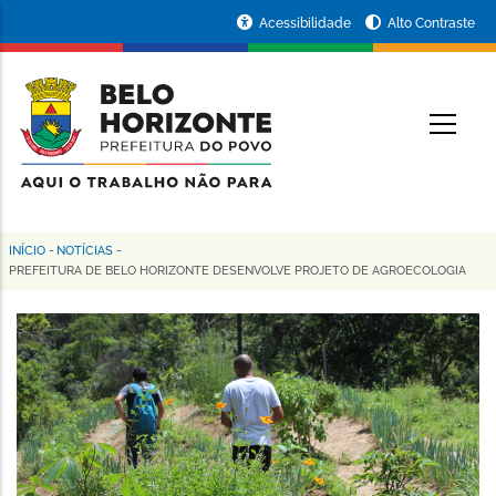
Pular
Portal
Acessibilidade
Alto Contraste
para
da
o
conteúdo
Prefeitura
O
principal
de
Belo
Horizonte
INÍCIO
-
NOTÍCIAS
-
Trilha
PREFEITURA DE BELO HORIZONTE DESENVOLVE PROJETO DE AGROECOLOGIA
de
navegação