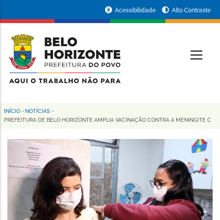
Pular
Portal
Acessibilidade
Alto Contraste
para
da
o
conteúdo
Prefeitura
O
principal
de
Belo
Horizonte
INÍCIO
-
NOTÍCIAS
-
Trilha
PREFEITURA DE BELO HORIZONTE AMPLIA VACINAÇÃO CONTRA A MENINGITE C
de
navegação