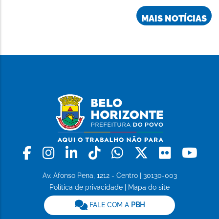
MAIS NOTÍCIAS
Facebook
Instagram
Linkedin
Tiktok
Whatsapp
X
Flickr
Yo
Av. Afonso Pena, 1212 - Centro | 30130-003
Política de privacidade
|
Mapa do site
FALE COM A
PBH