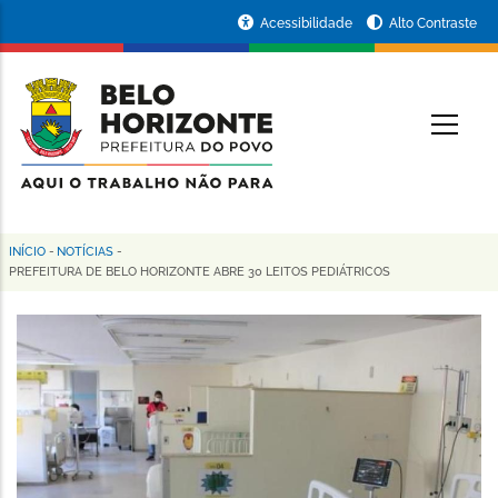
Pular
Portal
Acessibilidade
Alto Contraste
para
da
o
conteúdo
Prefeitura
O
principal
de
Belo
Horizonte
INÍCIO
-
NOTÍCIAS
-
Trilha
PREFEITURA DE BELO HORIZONTE ABRE 30 LEITOS PEDIÁTRICOS
de
navegação