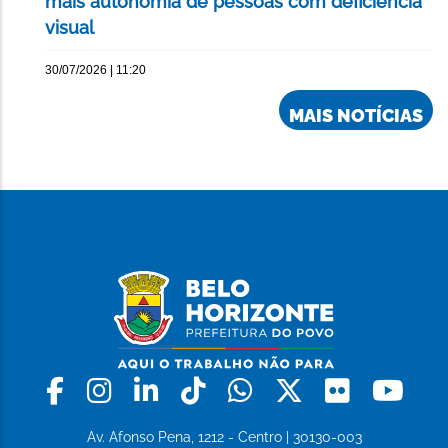
mais autonomia de pessoas com deficiência
visual
30/07/2026 | 11:20
MAIS NOTÍCIAS
Facebook
Instagram
Linkedin
Tiktok
Whatsapp
X
Flickr
Yo
Av. Afonso Pena, 1212 - Centro | 30130-003