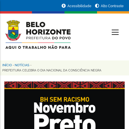
Pular
Portal
Acessibilidade
Alto Contraste
para
da
o
conteúdo
Prefeitura
O
principal
de
Belo
Horizonte
INÍCIO
-
NOTÍCIAS
-
Trilha
PREFEITURA CELEBRA O DIA NACIONAL DA CONSCIÊNCIA NEGRA
de
navegação