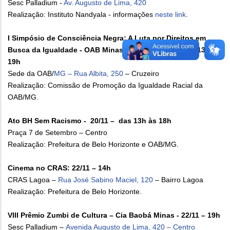
Sesc Palladium -
Av. Augusto de Lima, 420
Realização: Instituto Nandyala - informações
neste link
.
I Simpósio de Consciência Negra: A Luta por Direitos em
Busca da Igualdade - OAB Minas Gerais - 17 e 18/11 – 13h às
19h
Sede da OAB/
MG – Rua Albita, 250
– Cruzeiro
Realização: Comissão de Promoção da Igualdade Racial da
OAB/MG.
Ato BH Sem Racismo - 20/11 – das 13h às 18h
Praça 7 de Setembro – Centro
Realização: Prefeitura de Belo Horizonte e OAB/MG.
Cinema no CRAS: 22/11 – 14h
CRAS Lagoa –
Rua José Sabino Maciel, 120
– Bairro Lagoa
Realização: Prefeitura de Belo Horizonte.
VIII Prêmio Zumbi de Cultura – Cia Baobá Minas - 22/11 – 19h
Sesc Palladium –
Avenida Augusto de Lima, 420 – Centro