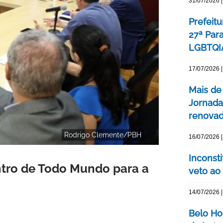
31/07/2026 |
Prefeitu
27ª Par
LGBTQIA
17/07/2026 |
Mais de
Jornada
renovada
Rodrigo Clemente/PBH
16/07/2026 |
Inconst
ntro de Todo Mundo para a
veto ao
14/07/2026 |
Belo Ho