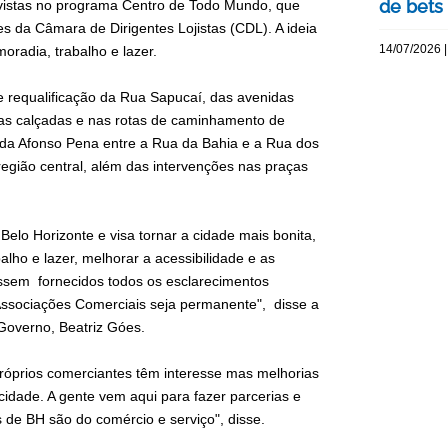
de bets
evistas no programa Centro de Todo Mundo, que
tes da Câmara de Dirigentes Lojistas (CDL). A ideia
14/07/2026 |
oradia, trabalho e lazer.
e requalificação da Rua Sapucaí, das avenidas
as calçadas e nas rotas de caminhamento de
ida Afonso Pena entre a Rua da Bahia e a Rua dos
egião central, além das intervenções nas praças
elo Horizonte e visa tornar a cidade mais bonita,
alho e lazer, melhorar a acessibilidade e as
ssem fornecidos todos os esclarecimentos
ssociações Comerciais seja permanente", disse a
Governo, Beatriz Góes.
róprios comerciantes têm interesse mas melhorias
cidade. A gente vem aqui para fazer parcerias e
de BH são do comércio e serviço", disse.