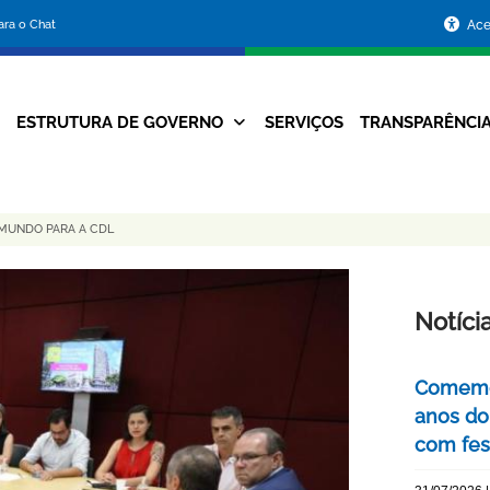
Portal
para o Chat
Ace
da
Prefeitura
ESTRUTURA DE GOVERNO
SERVIÇOS
TRANSPARÊNCI
Navegação
de
Principal
Belo
MUNDO PARA A CDL
Horizonte
Notíci
Comemor
anos do
com fes