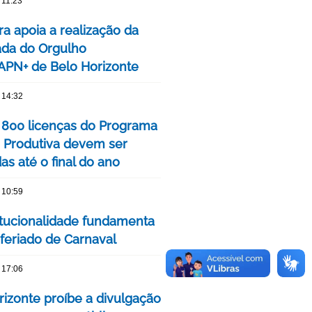
 11:23
ra apoia a realização da
ada do Orgulho
PN+ de Belo Horizonte
 14:32
 800 licenças do Programa
 Produtiva devem ser
s até o final do ano
 10:59
itucionalidade fundamenta
 feriado de Carnaval
 17:06
rizonte proíbe a divulgação