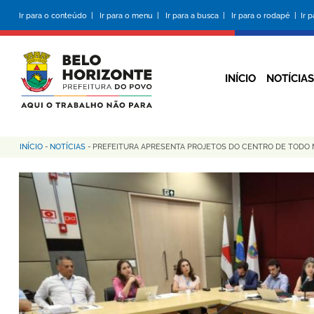
Pular
Ir para o conteúdo |
Ir para o menu |
Ir para a busca |
Ir para o rodapé |
Ir 
para
o
conteúdo
principal
INÍCIO
NOTÍCIAS
INÍCIO
-
NOTÍCIAS
-
PREFEITURA APRESENTA PROJETOS DO CENTRO DE TODO 
Trilha
de
navegação