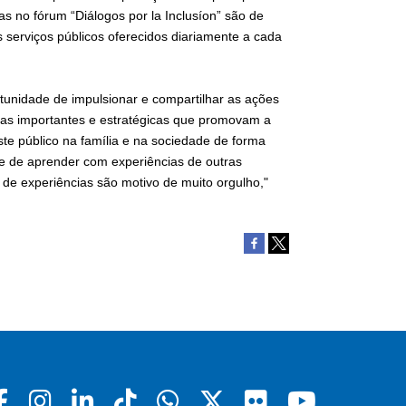
s no fórum “Diálogos por la Inclusíon” são de
serviços públicos oferecidos diariamente a cada
tunidade de impulsionar e compartilhar as ações
ivas importantes e estratégicas que promovam a
ste público na família e na sociedade de forma
e de aprender com experiências de outras
de experiências são motivo de muito orgulho,"
Facebook
Instagram
Linkedin
Tiktok
Whatsapp
X
Flickr
Youtu