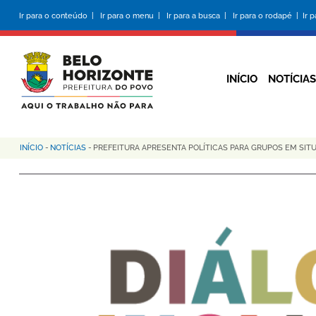
Pular
Ir para o conteúdo |
Ir para o menu |
Ir para a busca |
Ir para o rodapé |
Ir 
para
o
conteúdo
principal
INÍCIO
NOTÍCIAS
INÍCIO
-
NOTÍCIAS
-
PREFEITURA APRESENTA POLÍTICAS PARA GRUPOS EM SIT
Trilha
de
navegação