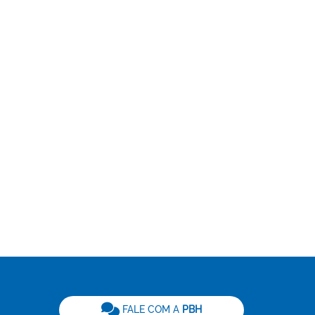
be
FALE COM A
PBH