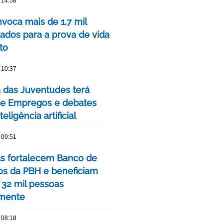
 14:58
voca mais de 1,7 mil
ados para a prova de vida
to
 10:37
das Juventudes terá
de Empregos e debates
eligência artificial
 09:51
as fortalecem Banco de
os da PBH e beneficiam
 32 mil pessoas
mente
 08:18