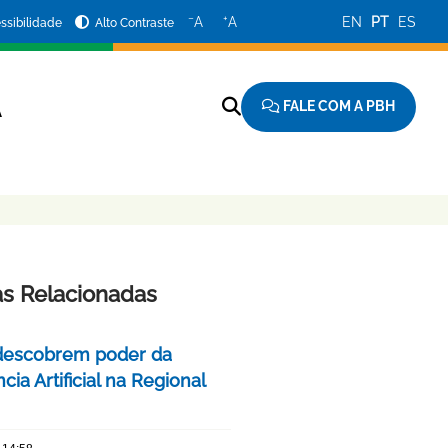
−
+
A
A
EN
PT
ES
ssibilidade
Alto Contraste
FALE COM A PBH
A
as Relacionadas
descobrem poder da
ncia Artificial na Regional