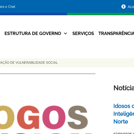
Portal
para o Chat
Ace
da
Prefeitura
ESTRUTURA DE GOVERNO
SERVIÇOS
TRANSPARÊNCI
Navegação
de
Principal
Belo
UAÇÃO DE VULNERABILIDADE SOCIAL
Horizonte
Notíci
Idosos 
Inteligê
Norte