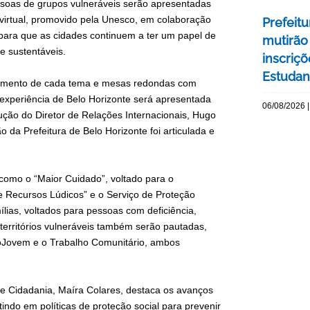
pessoas de grupos vulneráveis serão apresentadas
o virtual, promovido pela Unesco, em colaboração
Prefeitu
 para que as cidades continuem a ter um papel de
mutirão
 e sustentáveis.
inscriç
Estudant
lvimento de cada tema e mesas redondas com
A experiência de Belo Horizonte será apresentada
06/08/2026 |
dução do Diretor de Relações Internacionais, Hugo
 da Prefeitura de Belo Horizonte foi articulada e
como o “Maior Cuidado”, voltado para o
e Recursos Lúdicos” e o Serviço de Proteção
lias, voltados para pessoas com deficiência,
 territórios vulneráveis também serão pautadas,
roJovem e o Trabalho Comunitário, ambos
r e Cidadania, Maíra Colares, destaca os avanços
tindo em políticas de proteção social para prevenir