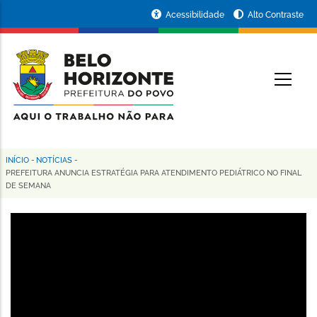
Pular
Portal
Acessibilidade
Alto Contraste
para
da
o
conteúdo
Prefeitura
O
principal
de
Belo
Horizonte
INÍCIO
-
NOTÍCIAS
-
Trilha
PREFEITURA ANUNCIA ESTRATÉGIA PARA ATENDIMENTO PEDIÁTRICO NO FINAL
DE SEMANA
de
navegação