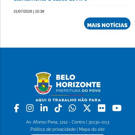
31/07/2026 | 10:38
MAIS NOTÍCIAS
Facebook
Instagram
Linkedin
Tiktok
Whatsapp
X
Flickr
Yo
Av. Afonso Pena, 1212 - Centro | 30130-003
Política de privacidade
|
Mapa do site