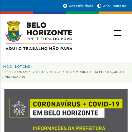
Pular
Portal
Acessibilidade
Alto Contraste
para
da
o
conteúdo
Prefeitura
O
principal
de
Belo
Horizonte
INÍCIO
-
NOTÍCIAS
-
Trilha
PREFEITURA AMPLIA TESTES PARA VERIFICAR IMUNIDADE DA POPULAÇÃO AO
CORONAVÍRUS
de
navegação