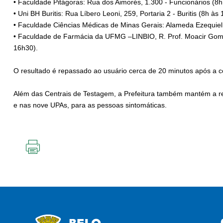
• Faculdade Pitágoras: Rua dos Aimorés, 1.300 - Funcionários (8h
• Uni BH Buritis: Rua Líbero Leoni, 259, Portaria 2 - Buritis (8h às
• Faculdade Ciências Médicas de Minas Gerais: Alameda Ezequiel 
• Faculdade de Farmácia da UFMG –LINBIO, R. Prof. Moacir Gome
16h30).
O resultado é repassado ao usuário cerca de 20 minutos após a c
Além das Centrais de Testagem, a Prefeitura também mantém a 
e nas nove UPAs, para as pessoas sintomáticas.
IMPRIMIR
ESTA
PÁGINA