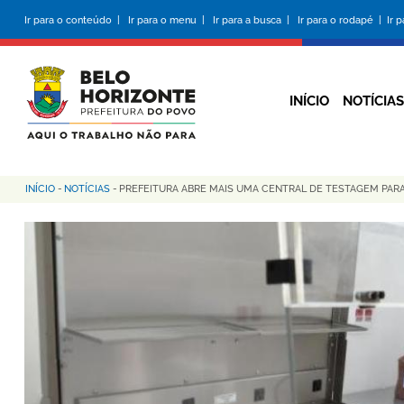
Pular
Ir para o conteúdo |
Ir para o menu |
Ir para a busca |
Ir para o rodapé |
Ir 
para
o
conteúdo
principal
INÍCIO
NOTÍCIAS
INÍCIO
-
NOTÍCIAS
-
PREFEITURA ABRE MAIS UMA CENTRAL DE TESTAGEM PARA
Trilha
de
navegação