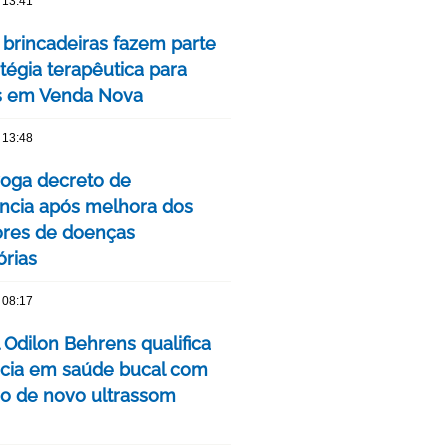
 13:41
 brincadeiras fazem parte
tégia terapêutica para
s em Venda Nova
 13:48
oga decreto de
cia após melhora dos
ores de doenças
órias
 08:17
 Odilon Behrens qualifica
ncia em saúde bucal com
ão de novo ultrassom