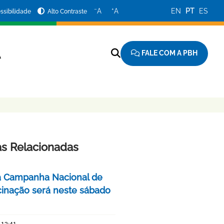
−
+
A
A
EN
PT
ES
ssibilidade
Alto Contraste
FALE COM A PBH
A
as Relacionadas
a Campanha Nacional de
cinação será neste sábado