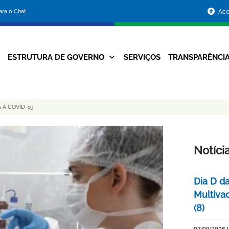
Portal
para o Chat
Ace
da
Prefeitura
ESTRUTURA DE GOVERNO
SERVIÇOS
TRANSPARÊNCI
Navegação
de
Principal
Belo
 A COVID-19
Horizonte
Notíci
Dia D d
Multiva
(8)