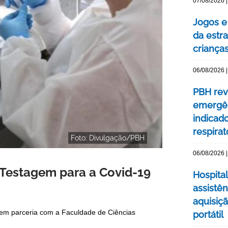
07/08/2026 |
Jogos e
da estra
criança
06/08/2026 |
PBH rev
emergên
indicad
respirat
Foto: Divulgação/PBH
06/08/2026 |
 Testagem para a Covid-19
Hospital
assistê
aquisiç
), em parceria com a Faculdade de Ciências
portátil