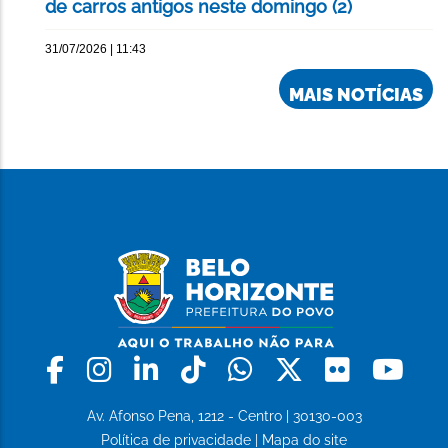
de carros antigos neste domingo (2)
31/07/2026 | 11:43
MAIS NOTÍCIAS
Facebook
Instagram
Linkedin
Tiktok
Whatsapp
X
Flickr
Yo
Av. Afonso Pena, 1212 - Centro | 30130-003
Política de privacidade
|
Mapa do site