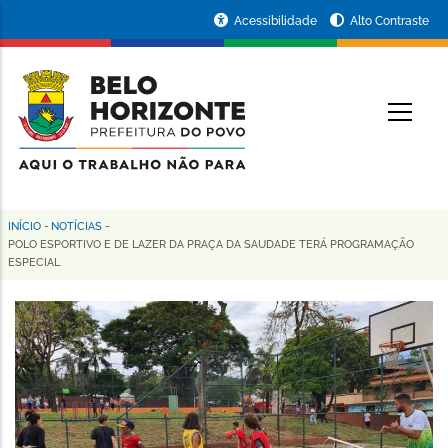
Pular
Portal
Acessibilidade
Alto Contraste
para
da
o
conteúdo
Prefeitura
O
principal
de
Belo
Horizonte
INÍCIO
-
NOTÍCIAS
-
Trilha
POLO ESPORTIVO E DE LAZER DA PRAÇA DA SAUDADE TERÁ PROGRAMAÇÃO
ESPECIAL
de
navegação