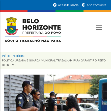
Pular
Portal
Acessibilidade
Alto Contraste
para
da
o
conteúdo
Prefeitura
O
principal
de
Belo
Horizonte
INÍCIO
-
NOTÍCIAS
-
Trilha
POLÍTICA URBANA E GUARDA MUNICIPAL TRABALHAM PARA GARANTIR DIREITO
DE IR E VIR
de
navegação