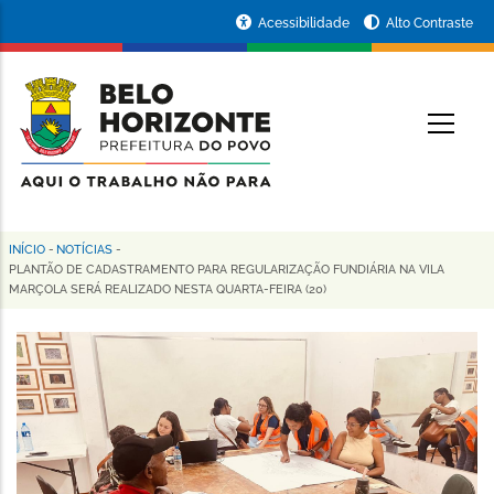
Pular
Portal
Acessibilidade
Alto Contraste
para
da
o
conteúdo
Prefeitura
O
principal
de
Belo
Horizonte
INÍCIO
-
NOTÍCIAS
-
Trilha
PLANTÃO DE CADASTRAMENTO PARA REGULARIZAÇÃO FUNDIÁRIA NA VILA
MARÇOLA SERÁ REALIZADO NESTA QUARTA-FEIRA (20)
de
navegação