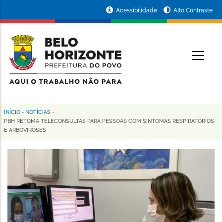
Pular
Portal
Acessibilidade
Alto Contraste
para
da
o
conteúdo
Prefeitura
O
principal
de
Belo
Horizonte
INÍCIO
-
NOTÍCIAS
-
Trilha
PBH RETOMA TELECONSULTAS PARA PESSOAS COM SINTOMAS RESPIRATÓRIOS
E ARBOVIROSES
de
navegação