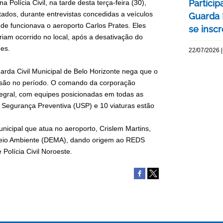
Particip
 Polícia Civil, na tarde desta terça-feira (30),
tados, durante entrevistas concedidas a veículos
Guarda 
e funcionava o aeroporto Carlos Prates. Eles
se insc
am ocorrido no local, após a desativação do
mes.
22/07/2026 |
arda Civil Municipal de Belo Horizonte nega que o
nvasão no período. O comando da corporação
gral, com equipes posicionadas em todas as
e Segurança Preventiva (USP) e 10 viaturas estão
nicipal que atua no aeroporto, Crislem Martins,
Meio Ambiente (DEMA), dando origem ao REDS
olícia Civil Noroeste.