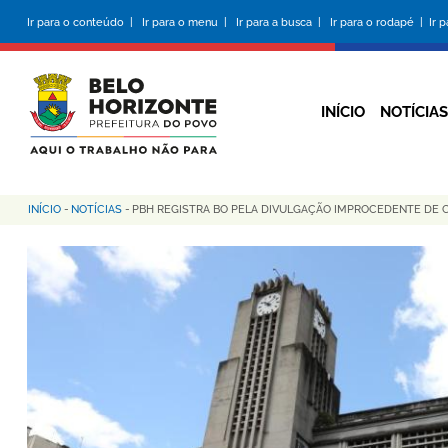
Pular
Ir para o conteúdo |
Ir para o menu |
Ir para a busca |
Ir para o rodapé |
Ir 
para
o
conteúdo
principal
INÍCIO
NOTÍCIAS
INÍCIO
-
NOTÍCIAS
-
PBH REGISTRA BO PELA DIVULGAÇÃO IMPROCEDENTE DE 
Trilha
de
navegação