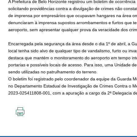
A Prefeitura de Belo Horizonte registrou um boletim de ocorrência na
solicitando providências contra a divulgação de crimes não consta
de imprensa por empresários que ocupavam hangares na área ond
denunciaram à imprensa supostos arrombamentos e furtos que teri
aeroporto, sem apresentar qualquer prova da veracidade dos cri
Encarregada pela segurança da área desde o dia 1º de abril, a Gu
local tenha sido alvo de qualquer tipo de vandalismo, furto ou i
destaca que mantém o monitoramento do aeroporto em tempo inte
portarias e possíveis locais de acesso. Para isso, uma Unidade d
sendo utilizadas no patrulhamento do terreno.
O boletim foi registrado pelo coordenador da equipe da Guarda Mu
no Departamento Estadual de Investigação de Crimes Contra o 
2023-025411808-001, com a apuração a cargo da 2ª Delegacia de P
IMPRIMIR
ESTA
PÁGINA