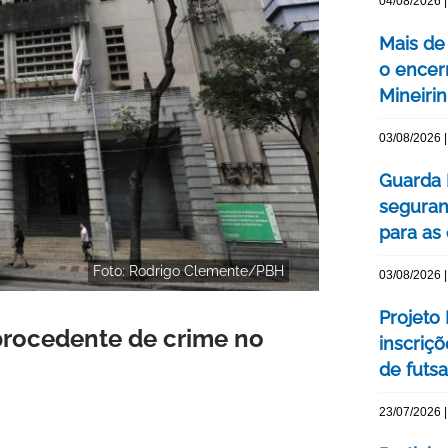
04/08/2026 |
Mais de
o encer
Mineiri
03/08/2026 |
Guarda 
seguran
para as
Foto: Rodrigo Clemente/PBH
03/08/2026 |
Projeto
procedente de crime no
inscriç
de futsa
23/07/2026 |