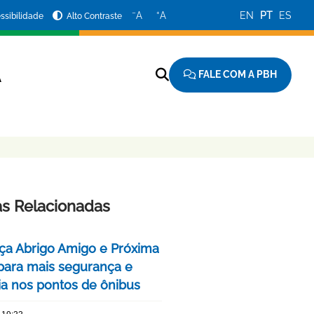
−
+
A
A
EN
PT
ES
ssibilidade
Alto Contraste
FALE COM A PBH
A
as Relacionadas
ça Abrigo Amigo e Próxima
para mais segurança e
cia nos pontos de ônibus