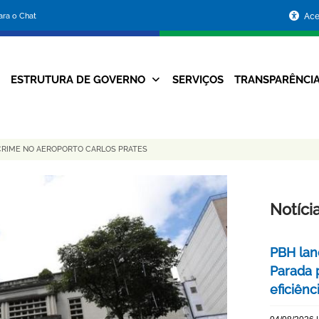
Portal
para o Chat
Ace
da
Prefeitura
ESTRUTURA DE GOVERNO
SERVIÇOS
TRANSPARÊNCI
Navegação
de
Principal
Belo
CRIME NO AEROPORTO CARLOS PRATES
Horizonte
Notíci
PBH lan
Parada 
eficiên