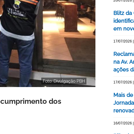
20/07/2026 |
Blitz d
identifi
em nove
17/07/2026 |
Reclama
na Av. 
ações d
Foto: Divulgação PBH
17/07/2026 |
Mais de
escumprimento dos
Jornada
renovada
16/07/2026 |