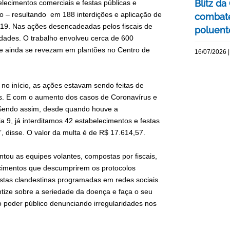
Blitz d
elecimentos comerciais e festas públicas e
o – resultando em 188 interdições e aplicação de
combate
19. Nas ações desencadeadas pelos fiscais de
poluente
ridades. O trabalho envolveu cerca de 600
que ainda se revezam em plantões no Centro de
16/07/2026 |
no início, as ações estavam sendo feitas de
es. E com o aumento dos casos de Coronavírus e
r. Sendo assim, desde quando houve a
ia 9, já interditamos 42 estabelecimentos e festas
, disse. O valor da multa é de R$ 17.614,57.
ntou as equipes volantes, compostas por fiscais,
cimentos que descumprirem os protocolos
estas clandestinas programadas em redes sociais.
tize sobre a seriedade da doença e faça o seu
o poder público denunciando irregularidades nos