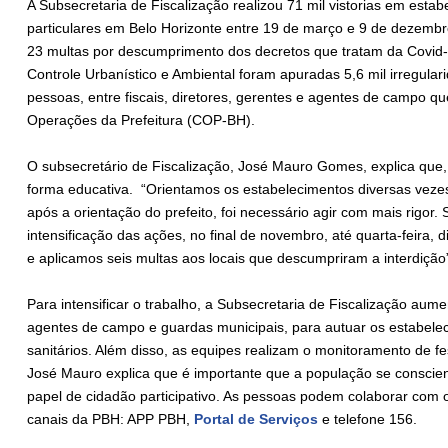
A Subsecretaria de Fiscalização realizou 71 mil vistorias em estab
particulares em Belo Horizonte entre 19 de março e 9 de dezembr
23 multas por descumprimento dos decretos que tratam da Covid-
Controle Urbanístico e Ambiental foram apuradas 5,6 mil irregula
pessoas, entre fiscais, diretores, gerentes e agentes de campo 
Operações da Prefeitura (COP-BH).
O subsecretário de Fiscalização, José Mauro Gomes, explica que, 
forma educativa. “Orientamos os estabelecimentos diversas vez
após a orientação do prefeito, foi necessário agir com mais rigo
intensificação das ações, no final de novembro, até quarta-feira, d
e aplicamos seis multas aos locais que descumpriram a interdição”
Para intensificar o trabalho, a Subsecretaria de Fiscalização aume
agentes de campo e guardas municipais, para autuar os estabele
sanitários. Além disso, as equipes realizam o monitoramento de f
José Mauro explica que é importante que a população se conscien
papel de cidadão participativo. As pessoas podem colaborar com 
canais da PBH: APP PBH,
Portal de Serviços
e telefone 156.