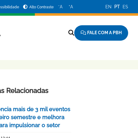
−
+
A
A
EN
PT
ES
ssibilidade
Alto Contraste
FALE COM A PBH
A
as Relacionadas
encia mais de 3 mil eventos
eiro semestre e melhora
ara impulsionar o setor