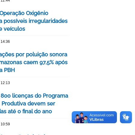
 12:44
a Operação Oxigênio
ca possíveis irregularidades
 veículos
 14:36
ções por poluição sonora
Amazonas caem 97,5% após
a PBH
 12:13
 800 licenças do Programa
 Produtiva devem ser
s até o final do ano
 10:59