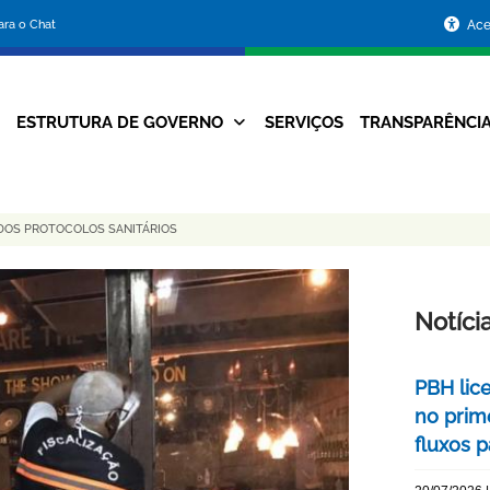
Portal
para o Chat
Ace
da
Prefeitura
ESTRUTURA DE GOVERNO
SERVIÇOS
TRANSPARÊNCI
Navegação
de
Principal
Belo
DOS PROTOCOLOS SANITÁRIOS
Horizonte
Notíci
PBH lic
no prim
fluxos p