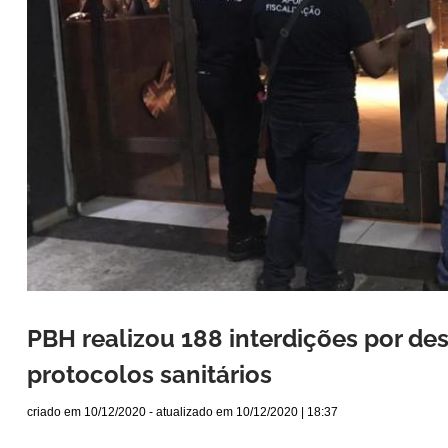
PBH realizou 188 interdições por d
protocolos sanitários
criado em
10/12/2020
- atualizado em
10/12/2020 | 18:37