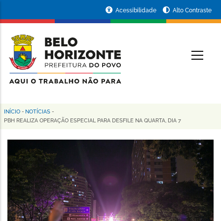
Pular
Portal
Acessibilidade
Alto Contraste
para
da
o
conteúdo
Prefeitura
O
principal
de
Belo
Horizonte
INÍCIO
-
NOTÍCIAS
-
Trilha
PBH REALIZA OPERAÇÃO ESPECIAL PARA DESFILE NA QUARTA, DIA 7
de
navegação