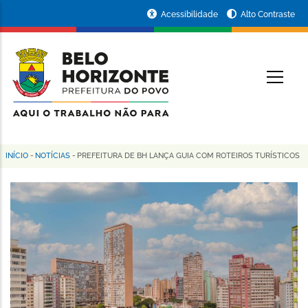
Pular
Portal
Acessibilidade
Alto Contraste
para
da
o
conteúdo
Prefeitura
O
principal
de
Belo
Horizonte
INÍCIO
-
NOTÍCIAS
-
PREFEITURA DE BH LANÇA GUIA COM ROTEIROS TURÍSTICOS
Trilha
de
navegação