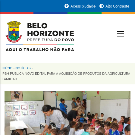
Pular
Portal
Acessibilidade
Alto Contraste
para
da
o
conteúdo
Prefeitura
O
principal
de
Belo
Horizonte
INÍCIO
-
NOTÍCIAS
-
Trilha
PBH PUBLICA NOVO EDITAL PARA A AQUISIÇÃO DE PRODUTOS DA AGRICULTURA
FAMILIAR
de
navegação