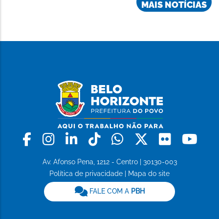
MAIS NOTÍCIAS
Facebook
Instagram
Linkedin
Tiktok
Whatsapp
X
Flickr
Yo
Av. Afonso Pena, 1212 - Centro | 30130-003
Política de privacidade
|
Mapa do site
FALE COM A
PBH