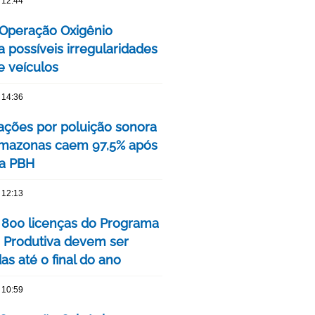
 12:44
a Operação Oxigênio
ca possíveis irregularidades
 veículos
 14:36
ções por poluição sonora
Amazonas caem 97,5% após
a PBH
 12:13
 800 licenças do Programa
 Produtiva devem ser
s até o final do ano
 10:59