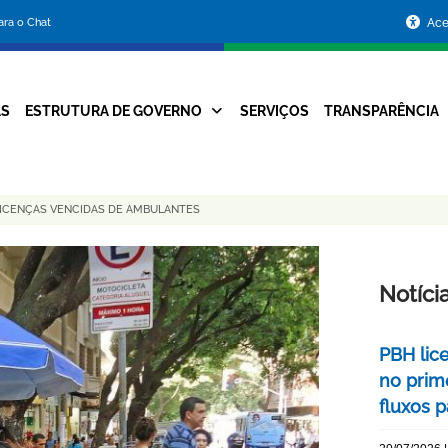
Portal
para o Chat
Ace
da
Prefeitura
AS
ESTRUTURA DE GOVERNO
SERVIÇOS
TRANSPARÊNCIA
Navegação
de
Principal
Belo
LICENÇAS VENCIDAS DE AMBULANTES
Horizonte
Notíci
PBH lic
no prim
fluxos p