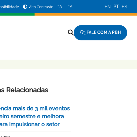
−
+
A
A
EN
PT
ES
ssibilidade
Alto Contraste
FALE COM A PBH
as Relacionadas
encia mais de 3 mil eventos
eiro semestre e melhora
ara impulsionar o setor