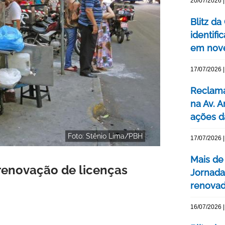
20/07/2026 |
Blitz d
identifi
em nove
17/07/2026 |
Reclama
na Av. 
ações d
Foto: Stênio Lima/PBH
17/07/2026 |
Mais de
 renovação de licenças
Jornada
renovada
16/07/2026 |