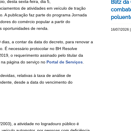
Blitz d
io, desta sexta-feira, dia 5,
enciamentos de atividades em veículo de tração
combate
o. A publicação faz parte do programa Jornada
poluente
adores do comércio popular a partir do
as oportunidades de renda.
16/07/2026 |
 dias, a contar da data do decreto, para renovar a
to. É necessário protocolar no BH Resolve
019, o requerimento assinado pelo titular da
 na página do serviço no
Portal de Serviços
.
vidas, relativas à taxa de análise de
ondente, desde a data do vencimento do
2003), a atividade no logradouro público é
 veículo automotor, por pessoas com deficiência,