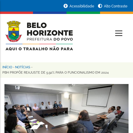
Pular
Portal
Acessibilidade
Alto Contraste
para
da
o
conteúdo
Prefeitura
O
principal
de
Belo
Horizonte
INÍCIO
-
NOTÍCIAS
-
Trilha
PBH PROPÕE REAJUSTE DE 5,92% PARA O FUNCIONALISMO EM 2024
de
navegação