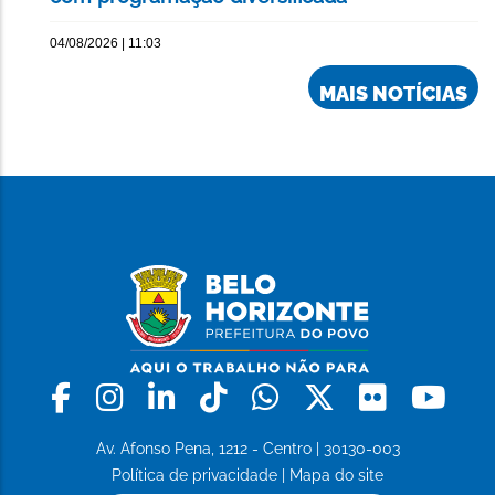
04/08/2026 | 11:03
MAIS NOTÍCIAS
Facebook
Instagram
Linkedin
Tiktok
Whatsapp
X
Flickr
Yo
Av. Afonso Pena, 1212 - Centro | 30130-003
Política de privacidade
|
Mapa do site