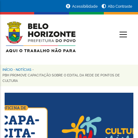
Pular
Portal
Acessibilidade
Alto Contraste
para
da
o
conteúdo
Prefeitura
O
principal
de
Belo
Horizonte
INÍCIO
-
NOTÍCIAS
-
Trilha
PBH PROMOVE CAPACITAÇÃO SOBRE O EDITAL DA REDE DE PONTOS DE
CULTURA
de
navegação