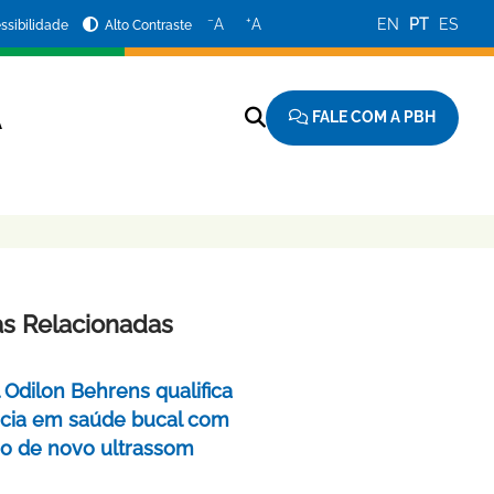
−
+
A
A
EN
PT
ES
ssibilidade
Alto Contraste
FALE COM A PBH
A
as Relacionadas
 Odilon Behrens qualifica
ncia em saúde bucal com
ão de novo ultrassom