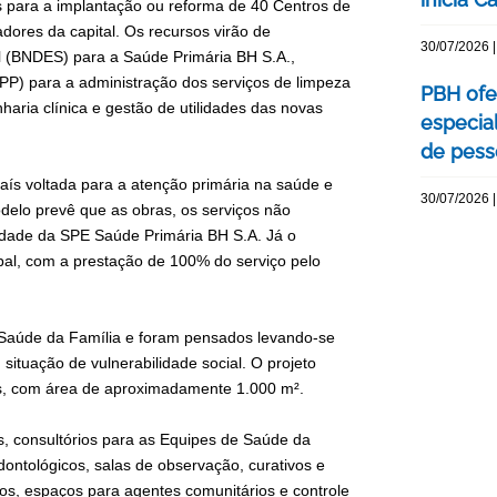
s para a implantação ou reforma de 40 Centros de
ores da capital. Os recursos virão de
30/07/2026 |
l (BNDES) para a Saúde Primária BH S.A.,
PPP) para a administração dos serviços de limpeza
PBH ofe
aria clínica e gestão de utilidades das novas
especia
de pess
país voltada para a atenção primária na saúde e
30/07/2026 |
delo prevê que as obras, os serviços não
idade da SPE Saúde Primária BH S.A. Já o
pal, com a prestação de 100% do serviço pelo
Saúde da Família e foram pensados levando-se
tuação de vulnerabilidade social. O projeto
is, com área de aproximadamente 1.000 m².
, consultórios para as Equipes de Saúde da
odontológicos, salas de observação, curativos e
ários, espaços para agentes comunitários e controle