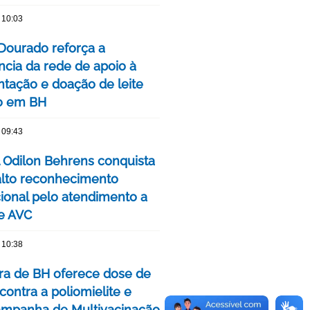
 10:03
Dourado reforça a
ncia da rede de apoio à
ação e doação de leite
o em BH
 09:43
l Odilon Behrens conquista
alto reconhecimento
cional pelo atendimento a
e AVC
 10:38
ura de BH oferece dose de
contra a poliomielite e
Campanha de Multivacinação