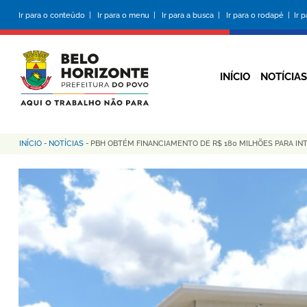
Pular
Ir para o conteúdo |
Ir para o menu |
Ir para a busca |
Ir para o rodapé |
Ir 
para
o
conteúdo
principal
INÍCIO
NOTÍCIAS
INÍCIO
-
NOTÍCIAS
-
PBH OBTÉM FINANCIAMENTO DE R$ 180 MILHÕES PARA I
Trilha
de
navegação