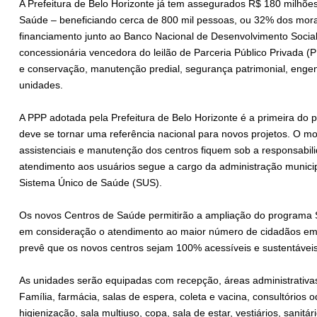
A Prefeitura de Belo Horizonte já tem assegurados R$ 180 milhõe
Saúde – beneficiando cerca de 800 mil pessoas, ou 32% dos morad
financiamento junto ao Banco Nacional de Desenvolvimento Socia
concessionária vencedora do leilão de Parceria Público Privada (
e conservação, manutenção predial, segurança patrimonial, engenh
unidades.
A PPP adotada pela Prefeitura de Belo Horizonte é a primeira do 
deve se tornar uma referência nacional para novos projetos. O mo
assistenciais e manutenção dos centros fiquem sob a responsabil
atendimento aos usuários segue a cargo da administração munici
Sistema Único de Saúde (SUS).
Os novos Centros de Saúde permitirão a ampliação do programa 
em consideração o atendimento ao maior número de cidadãos em si
prevê que os novos centros sejam 100% acessíveis e sustentáve
As unidades serão equipadas com recepção, áreas administrativas
Família, farmácia, salas de espera, coleta e vacina, consultórios 
higienização, sala multiuso, copa, sala de estar, vestiários, sanit