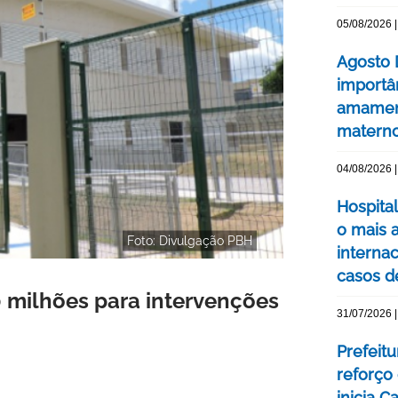
05/08/2026 |
Agosto 
importâ
amament
matern
04/08/2026 |
Hospita
o mais 
Foto: Divulgação PBH
interna
casos d
 milhões para intervenções
31/07/2026 |
Prefeit
reforço 
inicia 