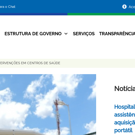
Portal
para o Chat
Ace
da
Prefeitura
ESTRUTURA DE GOVERNO
SERVIÇOS
TRANSPARÊNCI
Navegação
de
Principal
Belo
NTERVENÇÕES EM CENTROS DE SAÚDE
Horizonte
Notíci
Hospital
assistê
aquisiç
portátil