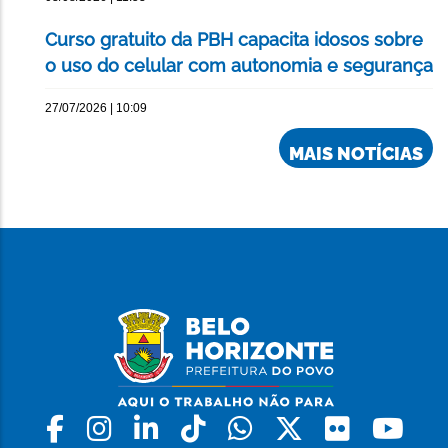
Curso gratuito da PBH capacita idosos sobre
o uso do celular com autonomia e segurança
27/07/2026 | 10:09
MAIS NOTÍCIAS
Facebook
Instagram
Linkedin
Tiktok
Whatsapp
X
Flickr
Yo