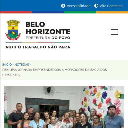
Pular
Portal
Acessibilidade
Alto Contraste
para
da
o
conteúdo
Prefeitura
O
principal
de
Belo
Horizonte
INÍCIO
-
NOTÍCIAS
-
Trilha
PBH LEVA JORNADA EMPREENDEDORA A MORADORES DA BACIA DOS
CAMARÕES
de
navegação