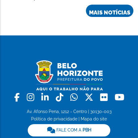
MAIS NOTÍCIAS
Facebook
Instagram
Linkedin
Tiktok
Whatsapp
X
Flickr
Yo
Av. Afonso Pena, 1212 - Centro | 30130-003
Política de privacidade
|
Mapa do site
FALE COM A
PBH