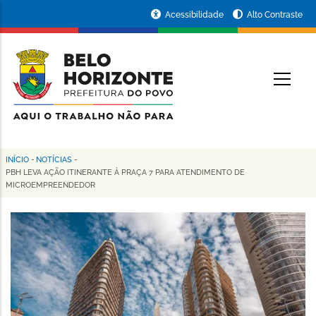
Pular
Portal
Acessibilidade
Alto Contraste
para
da
o
conteúdo
Prefeitura
O
principal
de
Belo
Horizonte
INÍCIO
-
NOTÍCIAS
-
Trilha
PBH LEVA AÇÃO ITINERANTE À PRAÇA 7 PARA ATENDIMENTO DE
MICROEMPREENDEDOR
de
navegação