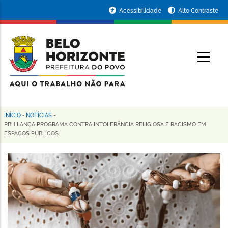
Pular
Portal
Acessibilidade
Alto Contraste
para
da
o
conteúdo
Prefeitura
O
principal
de
Belo
Horizonte
INÍCIO
-
NOTÍCIAS
-
Trilha
PBH LANÇA PROGRAMA CONTRA INTOLERÂNCIA RELIGIOSA E RACISMO EM
ESPAÇOS PÚBLICOS
de
navegação