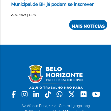
Municipal de BH já podem se inscrever
22/07/2026 | 11:49
MAIS NOTÍCIAS
Facebook
Instagram
Linkedin
Tiktok
Whatsapp
X
Flickr
Yo
Av. Afonso Pena, 1212 - Centro | 30130-003