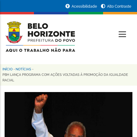
Pular
Portal
Acessibilidade
Alto Contraste
para
da
o
conteúdo
Prefeitura
O
principal
de
Belo
Horizonte
INÍCIO
-
NOTÍCIAS
-
Trilha
PBH LANÇA PROGRAMA COM AÇÕES VOLTADAS À PROMOÇÃO DA IGUALDADE
RACIAL
de
navegação