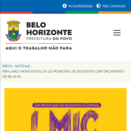
Pular
Portal
Acessibilidade
Alto Contraste
para
da
o
conteúdo
Prefeitura
O
principal
de
Belo
Horizonte
INÍCIO
-
NOTÍCIAS
-
Trilha
PBH LANÇA NOVO EDITAL DA LEI MUNICIPAL DE INCENTIVO COM ORÇAMENTO
DE R$ 18 MI
de
navegação