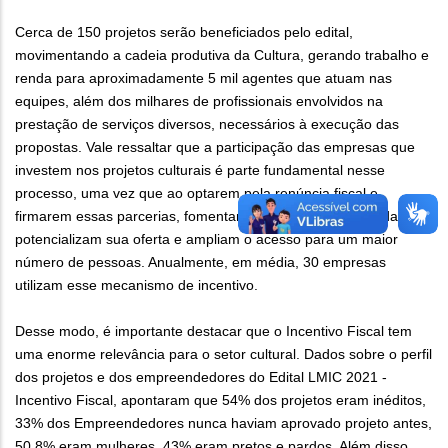
Cerca de 150 projetos serão beneficiados pelo edital,
movimentando a cadeia produtiva da Cultura, gerando trabalho e
renda para aproximadamente 5 mil agentes que atuam nas
equipes, além dos milhares de profissionais envolvidos na
prestação de serviços diversos, necessários à execução das
propostas. Vale ressaltar que a participação das empresas que
investem nos projetos culturais é parte fundamental nesse
processo, uma vez que ao optarem pela renúncia fiscal e
firmarem essas parcerias, fomentam a arte e cultura da cidade,
potencializam sua oferta e ampliam o acesso para um maior
número de pessoas. Anualmente, em média, 30 empresas
utilizam esse mecanismo de incentivo.
Desse modo, é importante destacar que o Incentivo Fiscal tem
uma enorme relevância para o setor cultural. Dados sobre o perfil
dos projetos e dos empreendedores do Edital LMIC 2021 -
Incentivo Fiscal, apontaram que 54% dos projetos eram inéditos,
33% dos Empreendedores nunca haviam aprovado projeto antes,
50,8% eram mulheres, 43% eram pretos e pardos. Além disso,