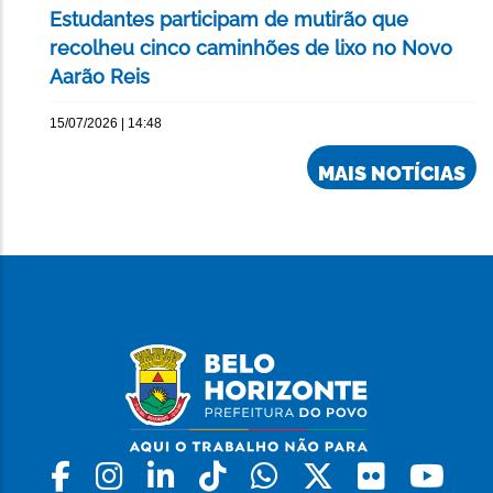
Estudantes participam de mutirão que
recolheu cinco caminhões de lixo no Novo
Aarão Reis
15/07/2026 | 14:48
MAIS NOTÍCIAS
Facebook
Instagram
Linkedin
Tiktok
Whatsapp
X
Flickr
Yo