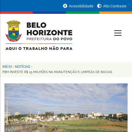
Pular
Portal
Acessibilidade
Alto Contraste
para
da
o
conteúdo
Prefeitura
O
principal
de
Belo
Horizonte
INÍCIO
-
NOTÍCIAS
-
Trilha
PBH INVESTE R$ 15 MILHÕES NA MANUTENÇÃO E LIMPEZA DE BACIAS
de
navegação