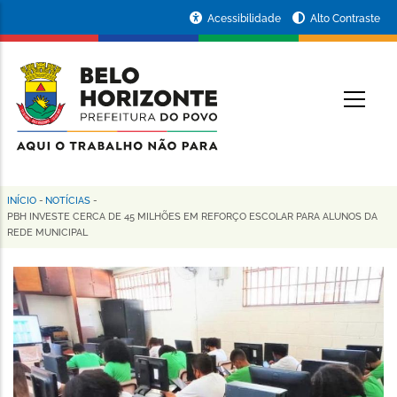
Pular
Portal
Acessibilidade
Alto Contraste
para
da
o
conteúdo
Prefeitura
O
principal
de
Belo
Horizonte
INÍCIO
-
NOTÍCIAS
-
Trilha
PBH INVESTE CERCA DE 45 MILHÕES EM REFORÇO ESCOLAR PARA ALUNOS DA
REDE MUNICIPAL
de
navegação