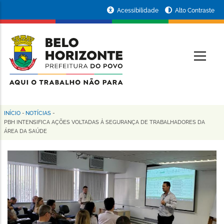
Pular
Portal
Acessibilidade
Alto Contraste
para
da
o
conteúdo
Prefeitura
O
principal
de
Belo
Horizonte
INÍCIO
-
NOTÍCIAS
-
Trilha
PBH INTENSIFICA AÇÕES VOLTADAS À SEGURANÇA DE TRABALHADORES DA
ÁREA DA SAÚDE
de
navegação