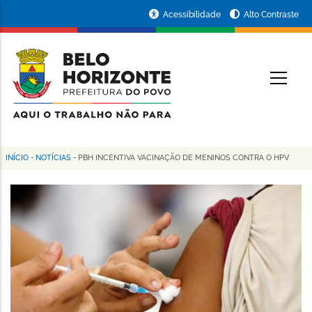
Pular
Portal
Acessibilidade
Alto Contraste
para
da
o
conteúdo
Prefeitura
O
principal
de
Belo
Horizonte
INÍCIO
-
NOTÍCIAS
-
PBH INCENTIVA VACINAÇÃO DE MENINOS CONTRA O HPV
Trilha
de
navegação