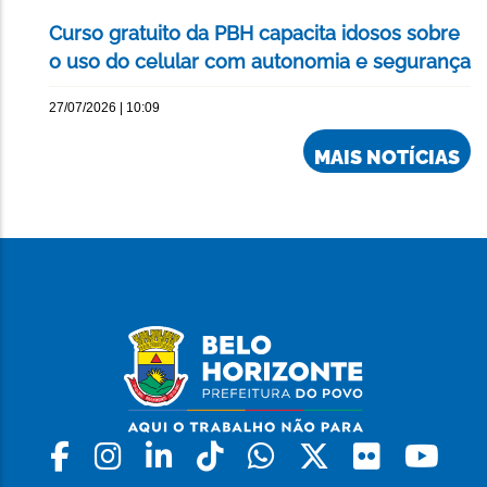
Curso gratuito da PBH capacita idosos sobre
o uso do celular com autonomia e segurança
27/07/2026 | 10:09
MAIS NOTÍCIAS
Facebook
Instagram
Linkedin
Tiktok
Whatsapp
X
Flickr
Yo