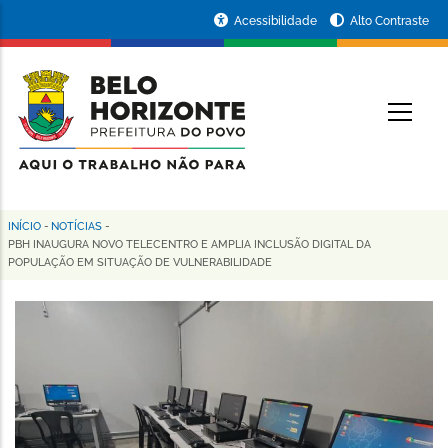
Pular
Portal
Acessibilidade
Alto Contraste
para
da
o
conteúdo
Prefeitura
O
principal
de
Belo
Horizonte
INÍCIO
-
NOTÍCIAS
-
Trilha
PBH INAUGURA NOVO TELECENTRO E AMPLIA INCLUSÃO DIGITAL DA
POPULAÇÃO EM SITUAÇÃO DE VULNERABILIDADE
de
navegação