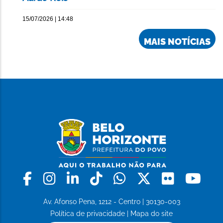
15/07/2026 | 14:48
MAIS NOTÍCIAS
Facebook
Instagram
Linkedin
Tiktok
Whatsapp
X
Flickr
Yo
Av. Afonso Pena, 1212 - Centro | 30130-003
Política de privacidade
|
Mapa do site