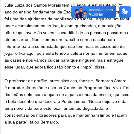
Júlia Luiza dos Santos Morais tem 12 anos, é estudante do 7º
ano do ensino fundamental da Escola Municipal Belo Horizonte, e
foi uma das ajudantes da mobilização no local. “Aqui era um lugar
onde acumulavam muito lixo, faziam queimadas, a população
não respeitava e às vezes ficava difícil de as pessoas passarem e
até os carros. Nós fizemos um trabalho com a escola para
informar para a comunidade que não tem mais necessidade de
jogar o lixo aqui, pois está tendo a coleta normalmente em todas
as casas e nós vamos cuidar para que ninguém mais estrague
esse lugar, que agora ficou tão bonito e limpo”, disse.
O professor de graffite, artes plásticas, fanzine, Bernardo Amaral
é morador da região e está há 7 anos no Programa Fica Vivo. Foi
das mãos dele, com a ajuda de alguns alunos da escola, que saiu
o belo desenho que decora o Ponto Limpo. “Nosso objetivo é dar
uma nova vida para este local, antes tão degradado, e
conscientizar os moradores para que mantenham limpo e façam
a sua parte”, falou Bernardo.