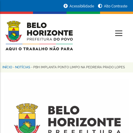
Pular
Portal
Acessibilidade
Alto Contraste
para
da
o
conteúdo
Prefeitura
O
principal
de
Belo
Horizonte
INÍCIO
-
NOTÍCIAS
-
PBH IMPLANTA PONTO LIMPO NA PEDREIRA PRADO LOPES
Trilha
de
navegação