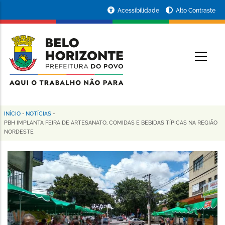
Pular
Portal
Acessibilidade
Alto Contraste
para
da
o
conteúdo
Prefeitura
O
principal
de
Belo
Horizonte
INÍCIO
-
NOTÍCIAS
-
Trilha
PBH IMPLANTA FEIRA DE ARTESANATO, COMIDAS E BEBIDAS TÍPICAS NA REGIÃO
NORDESTE
de
navegação