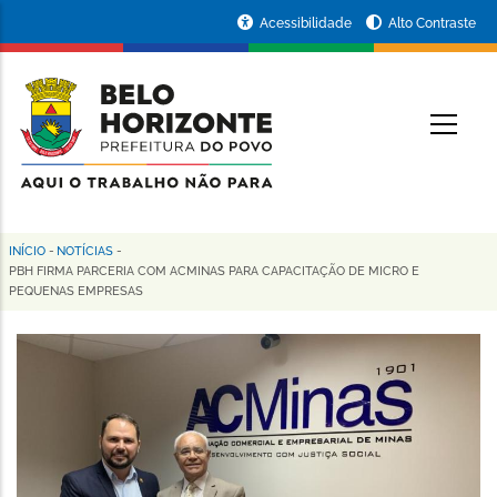
Pular
Portal
Acessibilidade
Alto Contraste
para
da
o
conteúdo
Prefeitura
O
principal
de
Belo
Horizonte
INÍCIO
-
NOTÍCIAS
-
Trilha
PBH FIRMA PARCERIA COM ACMINAS PARA CAPACITAÇÃO DE MICRO E
PEQUENAS EMPRESAS
de
navegação